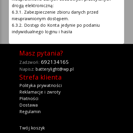
pozyskiwaniu i modyfikowaniu przez osoby
nieuprawnione danych osobowych przesyłanych
drogą elektroniczną:
6.3.1. Zabezpieczenie zbioru danych przed
nieuprawnionym dostępem.
6.3.2. Dostęp do Konta jedynie po podaniu
indywidualnego loginu i hasła
Masz pytania?
692134165
Zadzwoń:
Napisz:
batterylight@wp.pl
Strefa klienta
Polityka prywatności
Reklamacje i zwroty
Płatności
Dostawa
Regulamin