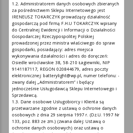
oznacza że nie jest ona źródłem obowiązków dla
Usługobiorców lub Klientów Sklepu Internetowego.
1.2. Administratorem danych osobowych zbieranych
za pośrednictwem Sklepu Internetowego jest
IRENEUSZ TOKARCZYK prowadzący działalność
gospodarczą pod firmą F.H.U TOKARCZYK wpisany
do Centralnej Ewidencji i Informacji o Działalności
Gospodarczej Rzeczypospolitej Polskiej
prowadzonej przez ministra właściwego do spraw
gospodarki, posiadający: adres miejsca
wykonywania działalności i adres do doręczeń:
Osiedle wrocławskie 38, 58-210 Łagiewniki, NIP
9141187117, REGON 020844679, adres poczty
elektronicznej: batterylight@wp.pl, numer telefonu: -
zwany dalej „Administratorem” i będący
jednocześnie Usługodawcą Sklepu Internetowego i
Sprzedawcą.
1.3. Dane osobowe Usługobiorcy i Klienta są
przetwarzane zgodnie z ustawą o ochronie danych
osobowych z dnia 29 sierpnia 1997 r. (Dz.U. 1997 Nr
133, poz. 883 ze zm.) (zwana dalej: Ustawą o