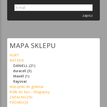
zapisz
MAPA SKLEPU
HURT
BATERIE
DANiELL (21)
duracell (3)
Maxell (1)
Rayovac
Maszynki do golenia
Rolki do kas - Długopisy
ZAPALNICZKI
PROMOCJE