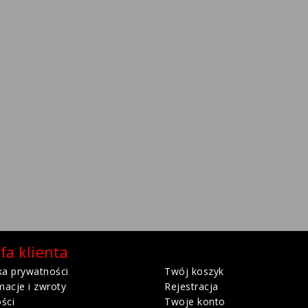
fa klienta
ka prywatności
Twój koszyk
macje i zwroty
Rejestracja
ści
Twoje konto