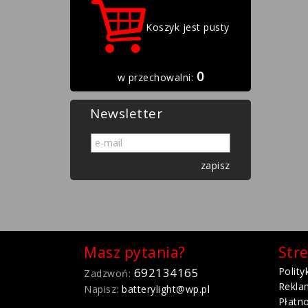
Koszyk jest pusty
0
w przechowalni:
Newsletter
zapisz
Masz pytania?
Stre
692134165
Polity
Zadzwoń:
Rekla
Napisz:
batterylight@wp.pl
Płatno