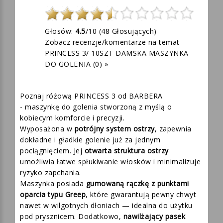
Głosów:
4.5
/10 (
48
Głosujących)
Zobacz recenzje/komentarze na temat
PRINCESS 3/ 10SZT DAMSKA MASZYNKA
DO GOLENIA (0) »
Poznaj różową
PRINCESS 3 od BARBERA
-
maszynkę do golenia stworzoną z myślą o
kobiecym komforcie i precyzji.
Wyposażona w
potrójny system ostrzy
, zapewnia
dokładne i gładkie golenie już za jednym
pociągnięciem. Jej
otwarta struktura ostrzy
umożliwia łatwe spłukiwanie włosków i minimalizuje
ryzyko zapchania.
Maszynka posiada
gumowaną rączkę z punktami
oparcia typu Greep
, które gwarantują pewny chwyt
nawet w wilgotnych dłoniach — idealna do użytku
pod prysznicem. Dodatkowo,
nawilżający pasek