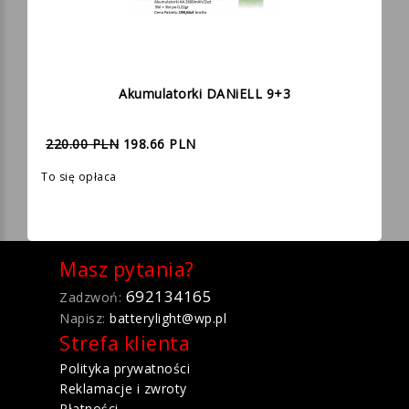
Akumulatorki DANiELL 9+3
220.00 PLN
198.66 PLN
To się opłaca
Masz pytania?
692134165
Zadzwoń:
Napisz:
batterylight@wp.pl
Strefa klienta
Polityka prywatności
Reklamacje i zwroty
Płatności