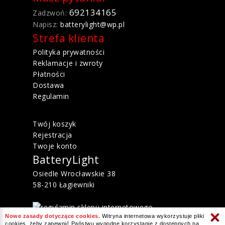
692134165
Zadzwoń:
Napisz:
batterylight@wp.pl
Strefa klienta
Polityka prywatności
Reklamacje i zwroty
Płatności
Dostawa
Regulamin
Twój koszyk
Rejestracja
Twoje konto
BatteryLight
Osiedle Wrocławskie 38
58-210 Łagiewniki
Nowe zasady dotyczące cookies.
Witryna internetowa wykorzystuje pliki
cookies, żeby zapewnić Państwu wygodne korzystanie z dostępnych na